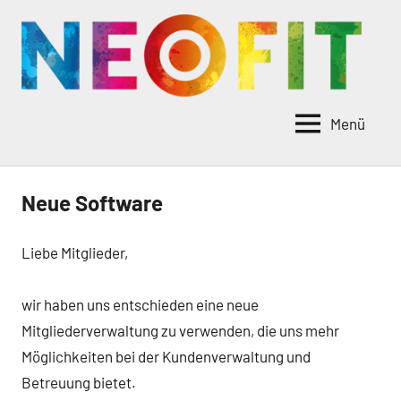
Zum
Inhalt
springen
Menü
NEO-
Bist
du
Fitness
bereit
Neue Software
?!
Liebe Mitglieder,
wir haben uns entschieden eine neue
Mitgliederverwaltung zu verwenden, die uns mehr
Möglichkeiten bei der Kundenverwaltung und
Betreuung bietet.